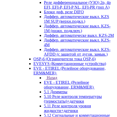
Реле дифференциальное (УЗО) 2р, 4р
EFI, EFI-P, EFI-P NL, EFI-PR (тип A)
Блоки диф. реле DIFO
Диффер. автоматические выкл. KZS
1M SUP (верхн.подкл.)
Диффер. автоматические выкл. KZS-
1M (нижн. подключ.)
Диффер. автоматическе выкл. KZS-2M
Диффер. автоматические выкл. KZS-
4M
Диффер. автоматические выкл. KZS-
AFDD (с защитой от дугов. замык.)
OSP-6 (Ограничители тока OSP-6)
EVESYS (Коммутационные устройства)
EVE - ETIREL (Релейное оборудование,
ERM&MER)
Назад
EVE - ETIREL (Релейное
оборудование, ERM&MER)
5.1 Диммеры
5.10 Реле контроля температуры
(термостаты)+датчики
5.11 Реле контроля уровня
жидкости+датчики
5.12 Сигнальные и коммутационные