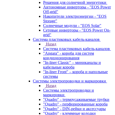
Решения для солнечной энергетики
Автономные инверторы - "EOS Power
Off-grid"
Накопители электроэнергии - "EOS
Storage"
Солнечные модули - "EOS Solar"
Сетевые инверторы - "EOS Power On-
grid"
Система пластиковых кабель-каналов
Назад
Система пластиковых кабель-каналов
"Angara" - короба для систем
кондиционирования
"In-liner Classic" – миниканалы и
кабельные короба
"In-liner Front" – короба и напольные
системы
Системы электропроводки и маркировки
Назад
Системы электропроводки и
маркировки
"Quadro" - термоусаживаемые трубки
"Quadro" - перфорированные короба
"Quadro" - DIN-рейки и аксессуары
"Quadro" - клеммные колодки