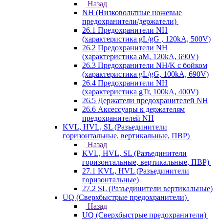
Назад
NH (Низковольтные ножевые
предохранители/держатели)
26.1 Предохранители NH
(характеристика gL/gG , 120kA, 500V)
26.2 Предохранители NH
(характеристика aM, 120kA, 690V)
26.3 Предохранители NH/K с бойком
(характеристика gL/gG, 100kA, 690V)
26.4 Предохранители NH
(характеристика gTr, 100kA, 400V)
26.5 Держатели предохранителей NH
26.6 Аксессуары к держателям
предохранителей NH
KVL, HVL, SL (Разъединители
горизонтальные, вертикальные, ПВР)
Назад
KVL, HVL, SL (Разъединители
горизонтальные, вертикальные, ПВР)
27.1 KVL, HVL (Разъединители
горизонтальные)
27.2 SL (Разъединители вертикальные)
UQ (Сверхбыстрые предохранители)
Назад
UQ (Сверхбыстрые предохранители)