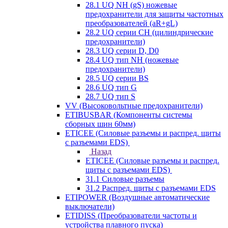
28.1 UQ NH (gS) ножевые
предохранители для защиты частотных
преобразователей (aR+gL)
28.2 UQ серии CH (цилиндрические
предохранители)
28.3 UQ серии D, D0
28.4 UQ тип NH (ножевые
предохранители)
28.5 UQ серии BS
28.6 UQ тип G
28.7 UQ тип S
VV (Высоковольтные предохранители)
ETIBUSBAR (Компоненты системы
сборных шин 60мм)
ETICEE (Силовые разъемы и распред. щиты
с разъемами EDS)
Назад
ETICEE (Силовые разъемы и распред.
щиты с разъемами EDS)
31.1 Силовые разъемы
31.2 Распред. щиты с разъемами EDS
ETIPOWER (Воздушные автоматические
выключатели)
ETIDISS (Преобразователи частоты и
устройства плавного пуска)