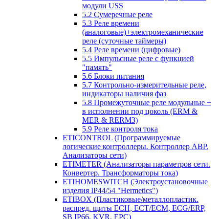
модули USS
5.2 Сумеречные реле
5.3 Реле времени
(аналоговые)+электромеханические
реле (суточные таймеры)
5.4 Реле времени (цифровые)
5.5 Импульсные реле с функцией
"память"
5.6 Блоки питания
5.7 Контрольно-измерительные реле,
индикаторы наличия фаз
5.8 Промежуточные реле модульные +
в исполнении под цоколь (ERM &
MER & RERM3)
5.9 Реле контроля тока
ETICONTROL (Программируемые
логические контроллеры. Контроллер АВР.
Анализаторы сети)
ETIMETER (Анализаторы параметров сети.
Конвертер. Трансформаторы тока)
ETIHOMESWITCH (Электроустановочные
изделия IP44/54 "Hermetics")
ETIBOX (Пластиковые/металлопластик.
распред. щиты ECH, ECT/ECM, ECG/ERP,
SB IP66, KVR, EPC)