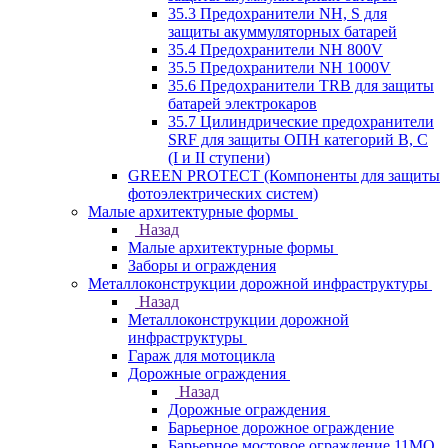
35.3 Предохранители NH, S для
защиты акуммуляторных батарей
35.4 Предохранители NH 800V
35.5 Предохранители NH 1000V
35.6 Предохранители TRB для защиты
батарей электрокаров
35.7 Цилиндрические предохранители
SRF для защиты ОПН категорий B, C
(I и II ступени)
GREEN PROTECT (Компоненты для защиты
фотоэлектрических систем)
Малые архитектурные формы
Назад
Малые архитектурные формы
Заборы и ограждения
Металлоконструкции дорожной инфраструктуры
Назад
Металлоконструкции дорожной
инфраструктуры
Гараж для мотоцикла
Дорожные ограждения
Назад
Дорожные ограждения
Барьерное дорожное ограждение
Барьерное мостовое ограждение 11МО