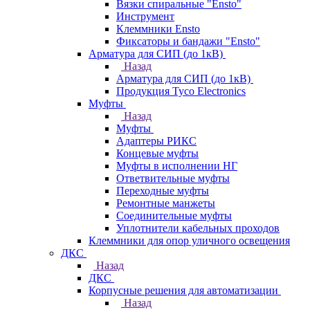
Вязки спиральные "Ensto"
Инструмент
Клеммники Ensto
Фиксаторы и бандажи "Ensto"
Арматура для СИП (до 1кВ)
Назад
Арматура для СИП (до 1кВ)
Продукция Tyco Electronics
Муфты
Назад
Муфты
Адаптеры РИКС
Концевые муфты
Муфты в исполнении НГ
Ответвительные муфты
Переходные муфты
Ремонтные манжеты
Соединительные муфты
Уплотнители кабельных проходов
Клеммники для опор уличного освещения
ДКС
Назад
ДКС
Корпусные решения для автоматизации
Назад