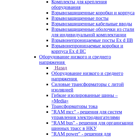
Комплекты для крепления
оборудования
Взрывозащищенные коробки и корпуса
Взрывозащищенные посты
Взрывозащищенные кабельные вводы
Взрывозащищенные оболочки из стали
для индивидуальной комплектации
Взрывонепроницаемые посты Ex d IIB
Взрывонепроницаемые коробки и
корпуса Ex d IIС
Оборудование низкого и среднего
напряжения
Назад
Оборудование низкого и среднего
напряжения
Силовые трансформаторы с литой
изоляцией
Гибкие изолированные шины –
«Media»
Трансформаторы тока
"RAM mcc" - решения для систем
управления электродвигателями
“RAM bus” - решения для организации
шинных трасс в НКУ
"RAM power" - решения для