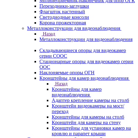
Молниеприемник-наконечник для опор ОГК
Переходники-заглушки
Флагшток настенный
Светодиодные консоли
Корона прожекторная
Металлоконструкции для видеонаблюдения
Назад
Металлоконструкции для видеонаблюдения
Складывающиеся опоры для видеокамер
серии СООС
Стационарные опоры для видеокамер серии
ООС
Наклоняемые опоры ОГН
Кронштейны для камер видеонаблюдения
Назад
Кронштейны для камер
видеонаблюдения
Адаптер крепление камеры на столб
Кронштейн видеокамеры на мост/
переход
Кронштейны для камеры на столб
Кронштейн для камеры на стену
Кронштейны для установки камер на
кровлю и парапет крыши