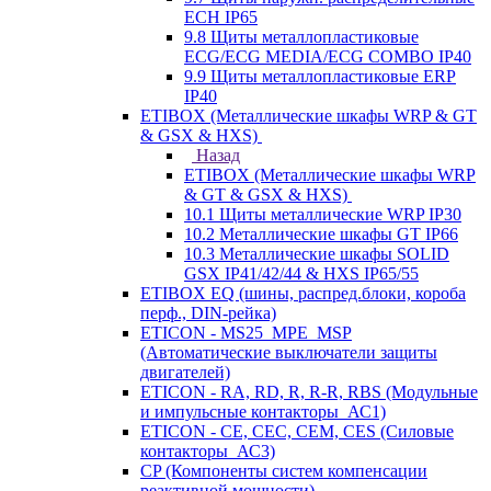
ECH IP65
9.8 Щиты металлопластиковые
ECG/ECG MEDIA/ECG COMBO IP40
9.9 Щиты металлопластиковые ERP
IP40
ETIBOX (Металлические шкафы WRP & GT
& GSX & HXS)
Назад
ETIBOX (Металлические шкафы WRP
& GT & GSX & HXS)
10.1 Щиты металлические WRP IP30
10.2 Металлические шкафы GT IP66
10.3 Металлические шкафы SOLID
GSX IP41/42/44 & HXS IP65/55
ETIBOX EQ (шины, распред.блоки, короба
перф., DIN-рейка)
ETICON - MS25_MPE_MSP
(Автоматические выключатели защиты
двигателей)
ETICON - RA, RD, R, R-R, RBS (Модульные
и импульсные контакторы_АС1)
ETICON - CE, CEC, CEM, CES (Силовые
контакторы_АС3)
CP (Компоненты систем компенсации
реактивной мощности)