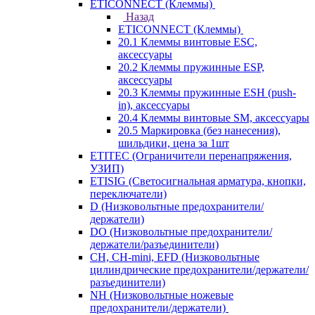
ETICONNECT (Клеммы)
Назад
ETICONNECT (Клеммы)
20.1 Клеммы винтовые ESC,
аксессуары
20.2 Клеммы пружинные ESP,
аксессуары
20.3 Клеммы пружинные ESH (push-
in), аксессуары
20.4 Клеммы винтовые SM, аксессуары
20.5 Маркировка (без нанесения),
шильдики, цена за 1шт
ETITEC (Ограничители перенапряжения,
УЗИП)
ETISIG (Светосигнальная арматура, кнопки,
переключатели)
D (Низковольтные предохранители/
держатели)
DO (Низковольтные предохранители/
держатели/разъединители)
CH, CH-mini, EFD (Низковольтные
цилиндрические предохранители/держатели/
разъединители)
NH (Низковольтные ножевые
предохранители/держатели)