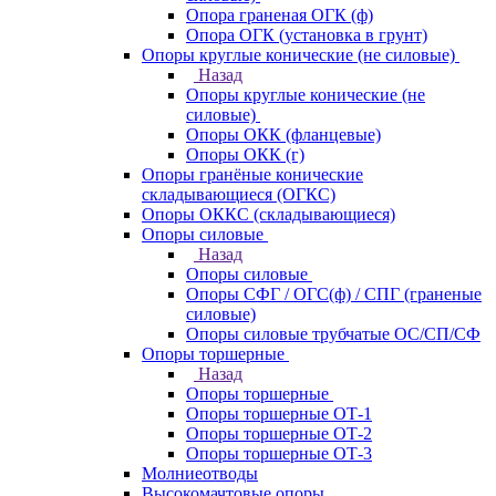
Опора граненая ОГК (ф)
Опора ОГК (установка в грунт)
Опоры круглые конические (не силовые)
Назад
Опоры круглые конические (не
силовые)
Опоры ОКК (фланцевые)
Опоры ОКК (г)
Опоры гранёные конические
складывающиеся (ОГКС)
Опоры ОККС (складывающиеся)
Опоры силовые
Назад
Опоры силовые
Опоры СФГ / ОГС(ф) / СПГ (граненые
силовые)
Опоры силовые трубчатые ОС/СП/СФ
Опоры торшерные
Назад
Опоры торшерные
Опоры торшерные ОТ-1
Опоры торшерные ОТ-2
Опоры торшерные ОТ-3
Молниеотводы
Высокомачтовые опоры