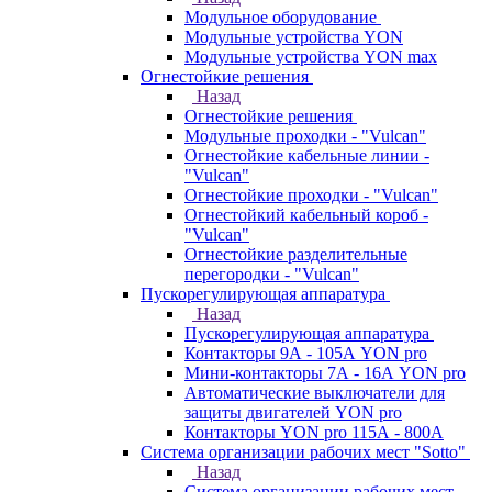
Модульное оборудование
Модульные устройства YON
Модульные устройства YON max
Огнестойкие решения
Назад
Огнестойкие решения
Модульные проходки - "Vulcan"
Огнестойкие кабельные линии -
"Vulcan"
Огнестойкие проходки - "Vulcan"
Огнестойкий кабельный короб -
"Vulcan"
Огнестойкие разделительные
перегородки - "Vulcan"
Пускорегулирующая аппаратура
Назад
Пускорегулирующая аппаратура
Контакторы 9А - 105А YON pro
Мини-контакторы 7А - 16А YON pro
Автоматические выключатели для
защиты двигателей YON pro
Контакторы YON pro 115А - 800А
Система организации рабочих мест "Sotto"
Назад
Система организации рабочих мест