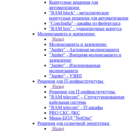
Корпусные решения для
автоматизации
"RAM block" - металлические
корпусные решения для автоматизации
"Conchiglia" - шкафы из фибергласа
"RAM box" - ударопрочные корпуса
Молниезащита и заземление
Назад
Молниезащита и заземление
"Jupiter" - Активная молниезащита
"Jupiter" - Внешняя молниезащита и
заземление
"Jupiter" - Изолированная
молниезащита
"Jupiter" - УЗИП
Решения для IT-инфраструктуры
Назад
Решения для IT-инфраструктуры
"RAM telecom" – Структурированная
кабельная система
"RAM telecom" - IT-шкафы
PRO СКС ДКС
Мини-ЦОД "NetOne"
Решения для солнечной энергетики
Назад