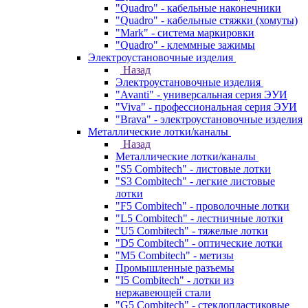
"Quadro" - кабельные наконечники
"Quadro" - кабельные стяжки (хомуты)
"Mark" - система маркировки
"Quadro" - клеммные зажимы
Электроустановочные изделия
Назад
Электроустановочные изделия
"Avanti" - универсальная серия ЭУИ
"Viva" - профессиональная серия ЭУИ
"Brava" - электроустановочные изделия
Металлические лотки/каналы
Назад
Металлические лотки/каналы
"S5 Combitech" - листовые лотки
"S3 Combitech" - легкие листовые
лотки
"F5 Combitech" - проволочные лотки
"L5 Combitech" - лестничные лотки
"U5 Combitech" - тяжелые лотки
"D5 Combitech" - оптические лотки
"M5 Combitech" - метизы
Промышленные разъемы
"I5 Combitech" - лотки из
нержавеющей стали
"G5 Combitech" - стеклопластиковые